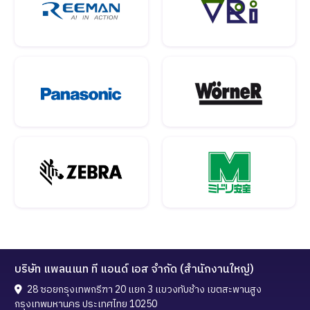
บริษัท แพลนเนท ที แอนด์ เอส จำกัด (สำนักงานใหญ่)
28 ซอยกรุงเทพกรีฑา 20 แยก 3 แขวงทับช้าง เขตสะพานสูง
กรุงเทพมหานคร ประเทศไทย 10250