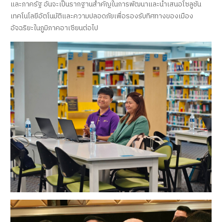
และภาครัฐ อันจะเป็นรากฐานสำคัญในการพัฒนาและนำเสนอโซลูชัน
เทคโนโลยีอัตโนมัติและความปลอดภัยเพื่อรองรับทิศทางของเมือง
อัจฉริยะในภูมิภาคอาเซียนต่อไป