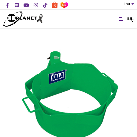
ไทย
เมนู