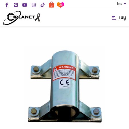
ไทย
เมนู