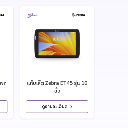
์พก
แท็บเล็ต Zebra ET45 รุ่น 10
แท็บเล็ต
นิ้ว
ดูรายละเอียด
ดู