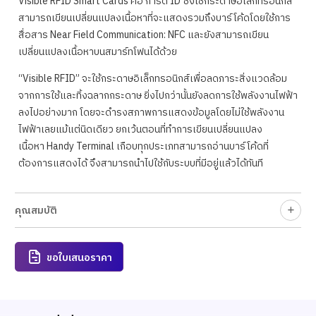
Visible RFID Smart Cards คือ การ์ด ID ซึ่งใช้กระดาษอิเล็กทรอนิกส์
สามารถเขียนเปลี่ยนแปลงเนื้อหาที่จะแสดงรวมถึงบาร์โค้ดโดยใช้การ
สื่อสาร Near Field Communication: NFC และยังสามารถเขียน
เปลี่ยนแปลงเนื้อหาบนสมาร์ทโฟนได้ด้วย
“Visible RFID” จะใช้กระดาษอิเล็กทรอนิกส์เพื่อลดภาระสิ่งแวดล้อม
จากการใช้และทิ้งฉลากกระดาษ ยิ่งไปกว่านั้นยังลดการใช้พลังงานไฟฟ้า
ลงไปอย่างมาก โดยจะดำรงสภาพการแสดงข้อมูลโดยไม่ใช้พลังงาน
ไฟฟ้าเลยแม้แต่นิดเดียว ยกเว้นตอนที่ทำการเขียนเปลี่ยนแปลง
เนื้อหา Handy Terminal เกือบทุกประเภทสามารถอ่านบาร์โค้ดที่
ต้องการแสดงได้ จึงสามารถนำไปใช้กับระบบที่มีอยู่แล้วได้ทันที
คุณสมบัติ
ขอใบเสนอราคา