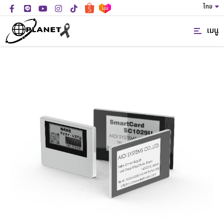
ไทย
เมนู