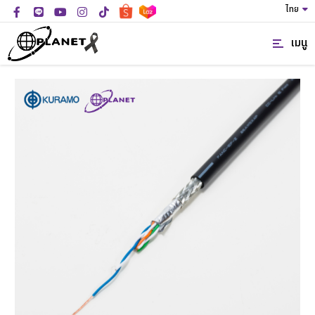
ไทย
เมนู