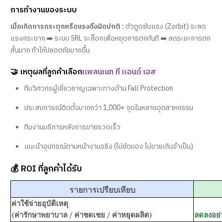
การทำงานของระบบ
เมื่อเกิดการกระตุกหรือแรงดึงผิดปกติ :
ตัวดูดซับแรง (Zorbit) จะลด
แรงกระชาก ➡️ ระบบ SRL จะล็อกเพื่อหยุดการตกทันที ➡️ ลดระยะการตก
สั้นมาก ทำให้ปลอดภัยมากขึ้น
🤝 เหตุผลที่ลูกค้าเลือก
แพลนเนท ที แอนด์ เอส
ทีมวิศวกรผู้เชี่ยวชาญเฉพาะทางด้าน Fall Protection
ประสบการณ์ติดตั้งมากกว่า 1,000+ จุดในหลายอุตสาหกรรม
ทีมงานบริการหลังการขายรวดเร็ว
แนะนำอุปกรณ์ตามหน้างานจริง (ไม่ยัดของ ไม่ขายเกินจำเป็น)
💰 ROI ที่ลูกค้าได้รับ
รายการเปรียบเทียบ
ค่าใช้จ่ายอุบัติเหตุ
(ค่ารักษาพยาบาล / ค่าชดเชย / ค่าหยุดผลิต)
ลดลงอย่