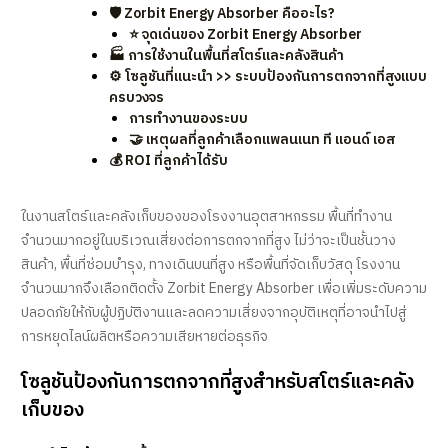
🛡️ Zorbit Energy Absorber คืออะไร?
⭐ จุดเด่นของ Zorbit Energy Absorber
🏭 การใช้งานในพื้นที่สโตร์และคลังสินค้า
⚙️ โซลูชันที่แนะนำ >> ระบบป้องกันการตกจากที่สูงแบบ
ครบวงจร
การทำงานของระบบ
🤝 เหตุผลที่ลูกค้าเลือกแพลนเนท ที แอนด์ เอส
💰 ROI ที่ลูกค้าได้รับ
ในงานสโตร์และคลังเก็บของของโรงงานอุตสาหกรรม พื้นที่ทำงาน
จำนวนมากอยู่ในบริเวณเสี่ยงต่อการตกจากที่สูง ไม่ว่าจะเป็นชั้นวาง
สินค้า, พื้นที่ซ่อมบำรุง, ทางเดินบนที่สูง หรือพื้นที่จัดเก็บวัสดุ โรงงาน
จำนวนมากจึงเลือกติดตั้ง Zorbit Energy Absorber เพื่อเพิ่มระดับความ
ปลอดภัยให้กับผู้ปฏิบัติงานและลดความเสี่ยงจากอุบัติเหตุที่อาจนำไปสู่
การหยุดไลน์ผลิตหรือความเสียหายต่อธุรกิจ
โซลูชันป้องกันการตกจากที่สูงสำหรับสโตร์และคลัง
เก็บของ