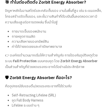
🎯 ทำไมต้องติดตั้ง Zorbit Energy Absorber?
ปัญหาหลักในงานสโตร์และคลังเก็บของ งานในพื้นที่สูง เช่น ระแนงเหล็ก,
โครงสร้างจัดเก็บของ, และชั้นวางสินค้าที่ต้องปีนขึ้นลงตลอดเวลา มี
ความเสี่ยงสูงต่อการตกหล่น ซึ่งนำไปสู่
การบาดเจ็บของพนักงาน
การหยุดการผลิต
ความเสียหายของทรัพย์สิน
ค่าใช้จ่ายชดเชยและค่ารักษาพยาบาล
👉 องค์กรจำนวนมากเริ่มให้ความสำคัญกับ การป้องกันอุบัติเหตุด้วย
ระบบ
Fall Protection
แบบครบชุด โดย
Zorbit Energy Absorber
เป็นส่วนสำคัญที่ช่วยลดแรงกระชากได้อย่างมีประสิทธิภาพ
🛡️ Zorbit Energy Absorber คืออะไร?
คืออุปกรณ์ซับแรงดึง/ลดแรงกระชากที่ใช้ร่วมกับ
Self-Retracting Lifeline (SRL)
ชุด Full Body Harness
Lifeline ระบบต่าง ๆ