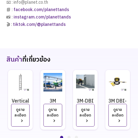
📧 : info@planet.co.th
📘 :
facebook.com/planettands
📸 :
instagram.com/planettands
🎬 :
tiktok.com/@planettands
สินค้า
ที่เกี่ยวข้อง
Vertical
3M
3M-DBI
3M DBI-
Lifeline
Horizontal
Sala
Sala
ดูราย
ดูราย
ดูราย
ดูราย
(VLL)
Lifeline
Horizontal
Sayfline™
ละเอียด
ละเอียด
ละเอียด
ละเอียด
Lad-Saf
(HLL)
Lifeline
Synthetic
3M DBI-
System
(HLL)
HLL
Sala
for
8mm
System