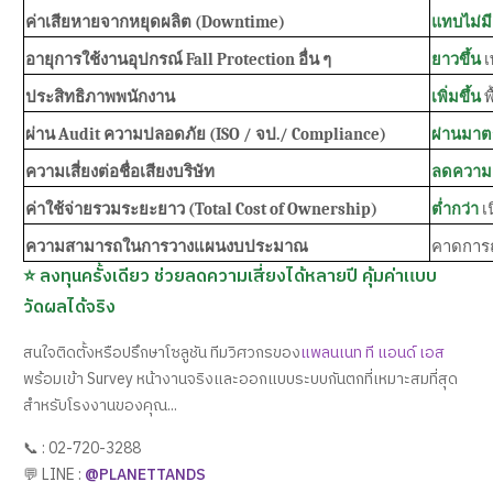
ค่าเสียหายจากหยุดผลิต (Downtime)
แทบไม่มี
อายุการใช้งานอุปกรณ์ Fall Protection อื่น ๆ
ยาวขึ้น
เ
ประสิทธิภาพพนักงาน
เพิ่มขึ้น
พ
ผ่าน Audit ความปลอดภัย (ISO / จป./ Compliance)
ผ่านมาต
ความเสี่ยงต่อชื่อเสียงบริษัท
ลดความเ
ค่าใช้จ่ายรวมระยะยาว (Total Cost of Ownership)
ต่ำกว่า
เ
ความสามารถในการวางแผนงบประมาณ
คาดการณ
⭐ ลงทุนครั้งเดียว ช่วยลดความเสี่ยงได้หลายปี คุ้มค่าแบบ
วัดผลได้จริง
สนใจติดตั้งหรือปรึกษาโซลูชัน ทีมวิศวกรของ
แพลนเนท ที แอนด์ เอส
พร้อมเข้า Survey หน้างานจริงและออกแบบระบบกันตกที่เหมาะสมที่สุด
สำหรับโรงงานของคุณ...
📞 : 02-720-3288
💬 LINE :
@PLANETTANDS