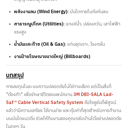
พลังงานลม (Wind Energy)
:
บันไดภายในกังหันลม
สาธารณูปโภค (Utilities)
:
แทงค์น้ำ, ปล่องควัน, เสาไฟฟ้า
แรงสูง
น้ำมันและก๊าซ (Oil & Gas)
:
แท่นขุดเจาะ, โรงกลั่น
งานป้ายโฆษณาขนาดใหญ่ (Billboards)
บทสรุป
การลงทุนในระบบความปลอดภัยไม่ใช่ทางเลือก แต่เป็นสิ่งที่
"ต้องทำ" เพื่อรักษาชีวิตของพนักงาน
3M DBI-SALA Lad-
Saf™ Cable Vertical Safety System
คือโซลูชันที่พิสูจน์
แล้วว่ามีความเสถียร ใช้งานง่าย และคุ้มค่าที่สุดสำหรับการทำงาน
บนบันไดแนวดิ่ง ช่วยให้ทีมงานของคุณกลับบ้านได้อย่างปลอดภัย
ในทุกๆ วัน