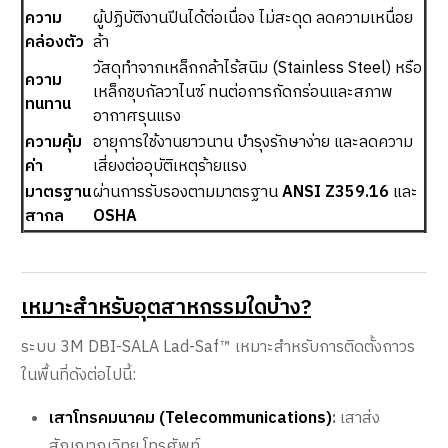
ความ
ผู้ปฏิบัติงานปีนได้ต่อเนื่อง ไม่สะดุด ลดความเหนื่อย
คล่องตัว
ล้า
วัสดุทำจากเหล็กกล้าไร้สนิม (Stainless Steel) หรือ
ความ
เหล็กชุบกัลวาไนซ์ ทนต่อการกัดกร่อนและสภาพ
ทนทาน
อากาศรุนแรง
ความคุ้ม
อายุการใช้งานยาวนาน บำรุงรักษาง่าย และลดความ
ค่า
เสี่ยงต่ออุบัติเหตุร้ายแรง
มาตรฐาน
ผ่านการรับรองตามมาตรฐาน
ANSI Z359.16
และ
สากล
OSHA
เหมาะสำหรับอุตสาหกรรมใดบ้าง?
ระบบ 3M DBI-SALA Lad-Saf™ เหมาะสำหรับการติดตั้งถาวร
ในพื้นที่ดังต่อไปนี้:
เสาโทรคมนาคม (Telecommunications)
:
เสาส่ง
สัญญาณวิทยุ โทรศัพท์