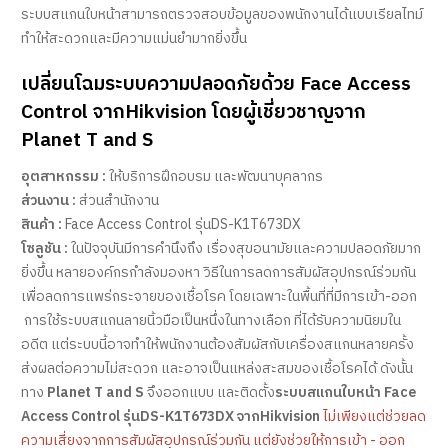
ระบบสแกนใบหน้าสามารถตรวจสอบข้อมูลของพนักงานได้แบบเรียลไทม์
ทำให้สะดวกและมีความแม่นยำมากยิ่งขึ้น
เปลี่ยนโฉมระบบความปลอดภัยด้วย Face Access
Control จากHikvision โดยผู้เชี่ยวชาญจาก
Planet T and S
อุตสาหกรรม :
ให้บริการฝึกอบรม และพัฒนาบุคลากร
ส่วนงาน :
ส่วนสำนักงาน
สินค้า :
Face Access Control รุ่นDS-K1T673DX
โซลูชัน :
ในปัจจุบันมีการคำนึงถึง เรื่องสุขอนามัยและความปลอดภัยมาก
ยิ่งขึ้น หลายองค์กรกำลังมองหา วิธีในการลดการสัมผัสอุปกรณ์ร่วมกัน
เพื่อลดการแพร่กระจายของเชื้อโรค โดยเฉพาะในพื้นที่ที่มีการเข้า-ออก
การใช้ระบบสแกนลายนิ้วมือเป็นหนึ่งในทางเลือก ที่ได้รับความนิยมใน
อดีต แต่ระบบนี้อาจทำให้พนักงานต้องสัมผัสกับเครื่องสแกนหลายครั้ง
ส่งผลต่อความไม่สะดวก และอาจเป็นแหล่งสะสมของเชื้อโรคได้ ดังนั้น
ทาง
Planet T and S
จึงออกแบบ และติดตั้ง
ระบบสแกนใบหน้า Face
Access Control รุ่นDS-K1T673DX จากHikvision
ไม่เพียงแต่ช่วยลด
ความเสี่ยงจากการสัมผัสอุปกรณ์ร่วมกัน แต่ยังช่วยให้การเข้า - ออก