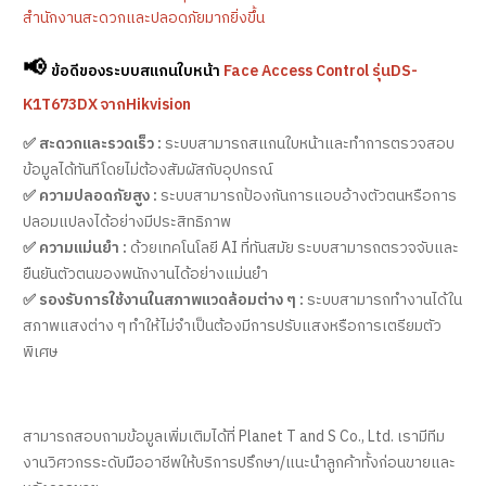
สำนักงานสะดวกและปลอดภัยมากยิ่งขึ้น
📢
ข้อดีของระบบสแกนใบหน้า
Face Access Control รุ่นDS-
K1T673DX จากHikvision
✅ สะดวกและรวดเร็ว :
ระบบสามารถสแกนใบหน้าและทำการตรวจสอบ
ข้อมูลได้ทันทีโดยไม่ต้องสัมผัสกับอุปกรณ์
✅ ความปลอดภัยสูง :
ระบบสามารถป้องกันการแอบอ้างตัวตนหรือการ
ปลอมแปลงได้อย่างมีประสิทธิภาพ
✅ ความแม่นยำ :
ด้วยเทคโนโลยี AI ที่ทันสมัย ระบบสามารถตรวจจับและ
ยืนยันตัวตนของพนักงานได้อย่างแม่นยำ
✅ รองรับการใช้งานในสภาพแวดล้อมต่าง ๆ :
ระบบสามารถทำงานได้ใน
สภาพแสงต่าง ๆ ทำให้ไม่จำเป็นต้องมีการปรับแสงหรือการเตรียมตัว
พิเศษ
สามารถสอบถามข้อมูลเพิ่มเติมได้ที่ Planet T and S Co., Ltd. เรามีทีม
งานวิศวกรระดับมืออาชีพให้บริการปรึกษา/แนะนำลูกค้าทั้งก่อนขายและ