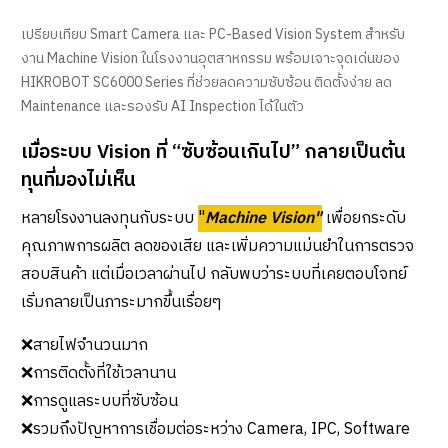
เปรียบเทียบ Smart Camera และ PC-Based Vision System สำหรับ
งาน Machine Vision ในโรงงานอุตสาหกรรม พร้อมเจาะจุดเด่นของ
HIKROBOT SC6000 Series ที่ช่วยลดความซับซ้อน ติดตั้งง่าย ลด
Maintenance และรองรับ AI Inspection ได้ในตัว
เมื่อระบบ Vision ที่ “ซับซ้อนเกินไป” กลายเป็นต้น
ทุนที่มองไม่เห็น
หลายโรงงานลงทุนกับระบบ
"
Machine Vision"
เพื่อยกระดับ
คุณภาพการผลิต ลดของเสีย และเพิ่มความแม่นยำในการตรวจ
สอบสินค้า แต่เมื่อเวลาผ่านไป กลับพบว่าระบบที่เคยตอบโจทย์
เริ่มกลายเป็นภาระมากขึ้นเรื่อยๆ
❌สายไฟจำนวนมาก
❌การติดตั้งที่ใช้เวลานาน
❌การดูแลระบบที่ซับซ้อน
❌รวมถึงปัญหาการเชื่อมต่อระหว่าง Camera, IPC, Software