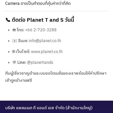
Camera อาจเป็นคำตอบที่คุ้มค่ากว่าที่คิด
📞 ติดต่อ Planet T and S วันนี้
☎️
โทร:
+66 2-720-3288
✉️
อีเมล:
info@planet.co.th
🌐
เว็บไซต์:
www.planet.co.th
💬
Line:
@planettands
ทีมผู้เชี่ยวชาญด้านระบบออโตเมชั่นของเราพร้อมให้คำปรึกษา
เข้าดูหน้างานฟรี
บริษัท แพลนเนท ที แอนด์ เอส จำกัด (สำนักงานใหญ่)