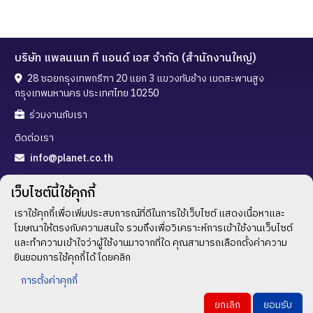
บริษัท แพลนเนท ที แอนด์ เอส จำกัด (สำนักงานใหญ่)
28 ซอยกรุงเทพกรีฑา 20 แยก 3 แขวงทับช้าง เขตสะพานสูง
กรุงเทพมหานคร ประเทศไทย 10250
ร่วมงานกับเรา
ติดต่อเรา
info@planet.co.th
02-720-3288
เว็บไซต์นี้ใช้คุกกี้
02-300-5323
เราใช้คุกกี้เพื่อเพิ่มประสบการณ์ที่ดีในการใช้เว็บไซต์ แสดงเนื้อหาและ
โฆษณาให้ตรงกับความสนใจ รวมถึงเพื่อวิเคราะห์การเข้าใช้งานเว็บไซต์
ช่องทางติดตาม
และทำความเข้าใจว่าผู้ใช้งานมาจากที่ใด คุณสามารถเลือกตั้งค่าความ
ยินยอมการใช้คุกกี้ได้ โดยคลิก
การตั้งค่าคุกกี้
นโยบายความเป็นส่วนตัว
/
เงื่อนไขการใช้บริการ
ยกเลิก
ยอมรับ