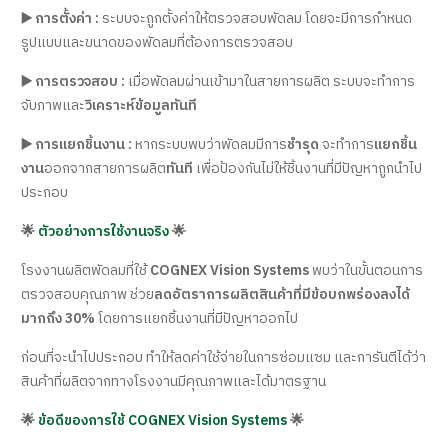
▶️ การตั้งค่า :
ระบบจะถูกตั้งค่าให้ตรวจสอบพัดลม โดยจะมีการกำหนด
รูปแบบและขนาดของพัดลมที่ต้องการตรวจสอบ
▶️ การตรวจสอบ :
เมื่อพัดลมผ่านเข้ามาในสายการผลิต ระบบจะทำการ
จับภาพและ
วิเคราะห์ข้อมูลทันที
▶️ การแยกชิ้นงาน :
หากระบบพบว่าพัดลมมีการ
ชำรุด
จะทำการ
แยกชิ้น
งาน
ออกจากสายการผลิต
ทันที
เพื่อป้องกันไม่ให้ชิ้นงานที่มีปัญหาถูกนำไป
ประกอบ
🌟
ตัวอย่างการใช้งานจริง
🌟
โรงงานผลิตพัดลมที่ใช้
COGNEX Vision Systems
พบว่าในขั้นตอนการ
ตรวจสอบคุณภาพ ช่วย
ลดอัตราการผลิตสินค้าที่มีข้อบกพร่องลงได้
มากถึง 30%
โดยการแยกชิ้นงานที่มีปัญหาออกไป
ก่อนที่จะนำไปประกอบ ทำให้ลดค่าใช้จ่ายในการซ่อมแซม และการันตีได้ว่า
สินค้าที่ผลิตจากทางโรงงานมีคุณภาพและได้มาตรฐาน
🌟
ข้อดีของการใช้ COGNEX Vision Systems
🌟