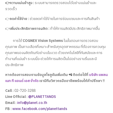
👉ความแม่นยำสูง :
ระบบสามารถตรวจสอบได้อย่างแม่นยำและ
รวดเร็ว
👉
ลดค่าใช้จ่าย :
ช่วยลดค่าใช้จ่ายในการซ่อมแซมและการคืนสินค้า
👉
เพิ่มประสิทธิภาพการผลิต :
ทำให้การผลิตมีประสิทธิภาพมากขึ้น
การใช้
COGNEX Vision Systems
ในขั้นตอนการตรวจสอบ
คุณภาพ เป็นทางเลือกที่เหมาะสำหรับทุกอุตสาหกรรม ที่ต้องการควบคุม
คุณภาพของผลิตภัณฑ์อย่างเข้มงวด ด้วยเทคโนโลยีที่ทันสมัยและการ
ทำงานที่แม่นยำ ระบบนี้จะช่วยให้การผลิตเป็นไปอย่างราบรื่นและมี
ประสิทธิภาพ
หากต้องการสอบถามข้อมูลโซลูชันเพิ่มเติม 📲 ติดต่อได้ที่
บริษัท แพลน
เนท ที แอนด์ เอส จำกัด
เรามีทีมวิศวกรมืออาชีพพร้อมให้คำปรึกษา !!
Call :
02-720-3288
Line Official :
@PLANETTANDS
Email :
info@planet.co.th
FB :
www.facebook.com/planettands