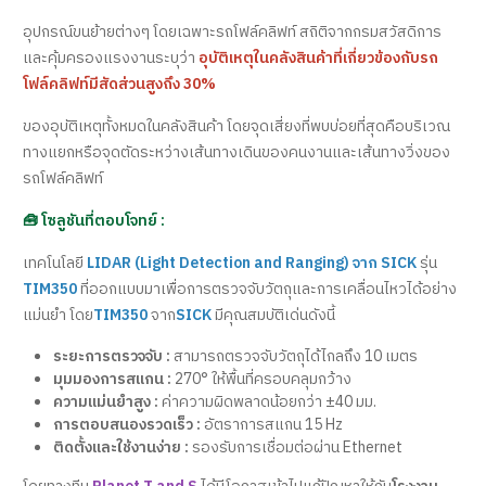
อุปกรณ์ขนย้ายต่างๆ โดยเฉพาะรถโฟล์คลิฟท์ สถิติจากกรมสวัสดิการ
และคุ้มครองแรงงานระบุว่า
อุบัติเหตุในคลังสินค้าที่เกี่ยวข้องกับรถ
โฟล์คลิฟท์มีสัดส่วนสูงถึง 30%
ของอุบัติเหตุทั้งหมดในคลังสินค้า โดยจุดเสี่ยงที่พบบ่อยที่สุดคือบริเวณ
ทางแยกหรือจุดตัดระหว่างเส้นทางเดินของคนงานและเส้นทางวิ่งของ
รถโฟล์คลิฟท์
🧰 โซลูชันที่ตอบโจทย์ :
เทคโนโลยี
LIDAR (Light Detection and Ranging) จาก SICK
รุ่น
TIM350
ที่ออกแบบมาเพื่อการตรวจจับวัตถุและการเคลื่อนไหวได้อย่าง
แม่นยำ โดย
TIM350
จาก
SICK
มีคุณสมบัติเด่นดังนี้
ระยะการตรวจจับ :
สามารถตรวจจับวัตถุได้ไกลถึง 10 เมตร
มุมมองการสแกน :
270° ให้พื้นที่ครอบคลุมกว้าง
ความแม่นยำสูง :
ค่าความผิดพลาดน้อยกว่า ±40 มม.
การตอบสนองรวดเร็ว :
อัตราการสแกน 15 Hz
ติดตั้งและใช้งานง่าย :
รองรับการเชื่อมต่อผ่าน Ethernet