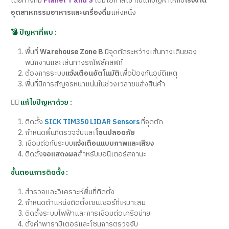
โดยทางทีม
Planet T and S
ได้มีโอกาสเข้าไปแก้ปัญหาให้กับ
โรงงาน
อุตสาหกรรมอาหารและเครื่องดื่ม
แห่งหนึ่ง
💣 ปัญหาที่พบ :
พื้นที่
Warehouse Zone B
มีจุดตัดระหว่างเส้นทางเดินของ
พนักงานและเส้นทางรถโฟล์คลิฟท์
ต้องการระบบ
แจ้งเตือนอัตโนมัติ
เพื่อป้องกันอุบัติเหตุ
พื้นที่มีการสัญจรหนาแน่นในช่วงเวลาขนส่งสินค้า
👉🏻
แก้ไขปัญหาด้วย :
ติดตั้ง
SICK TIM350 LIDAR Sensors
ที่จุดตัด
กำหนดพื้นที่ตรวจจับและ
โซนปลอดภัย
เชื่อมต่อกับระบบ
แจ้งเตือนแบบภาพและเสียง
ติดตั้ง
จอแสดงผล
สำหรับมอนิเตอร์สถานะ
ขั้นตอนการติดตั้ง :
สำรวจและวิเคราะห์พื้นที่ติดตั้ง
กำหนดตำแหน่งติดตั้งเซนเซอร์ที่เหมาะสม
ติดตั้งระบบไฟฟ้าและการเชื่อมต่อเครือข่าย
ตั้งค่าพารามิเตอร์และโซนการตรวจจับ