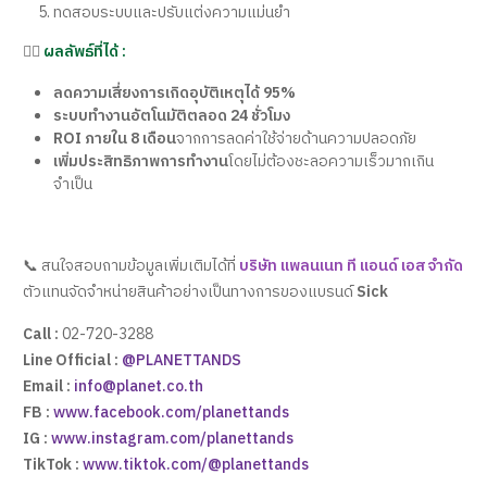
ทดสอบระบบและปรับแต่งความแม่นยำ
👉🏻
ผลลัพธ์ที่ได้ :
ลดความเสี่ยงการเกิดอุบัติเหตุได้ 95%
ระบบทำงานอัตโนมัติตลอด 24 ชั่วโมง
ROI ภายใน 8 เดือน
จากการลดค่าใช้จ่ายด้านความปลอดภัย
เพิ่มประสิทธิภาพการทำงาน
โดยไม่ต้องชะลอความเร็วมากเกิน
จำเป็น
📞 สนใจสอบถามข้อมูลเพิ่มเติมได้ที่
บริษัท แพลนเนท ที แอนด์ เอส จำกัด
ตัวแทนจัดจำหน่ายสินค้าอย่างเป็นทางการของแบรนด์
Sick
Call :
02-720-3288
Line Official :
@PLANETTANDS
Email :
info@planet.co.th
FB :
www.facebook.com/planettands
IG :
www.instagram.com/planettands
TikTok :
www.tiktok.com/@planettands