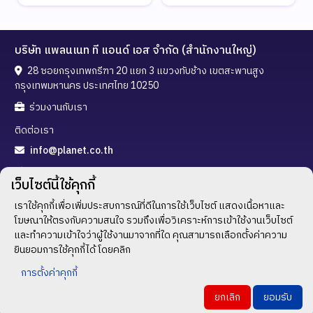
บริษัท แพลนเนท ที แอนด์ เอส จำกัด (สำนักงานใหญ่)
28 ซอยกรุงเทพกรีฑา 20 แยก 3 แขวงทับช้าง เขตสะพานสูง
กรุงเทพมหานคร ประเทศไทย 10250
ร่วมงานกับเรา
ติดต่อเรา
info@planet.co.th
02-720-3288
เว็บไซต์นี้ใช้คุกกี้
02-300-5323
เราใช้คุกกี้เพื่อเพิ่มประสบการณ์ที่ดีในการใช้เว็บไซต์ แสดงเนื้อหาและ
ช่องทางติดตาม
โฆษณาให้ตรงกับความสนใจ รวมถึงเพื่อวิเคราะห์การเข้าใช้งานเว็บไซต์
และทำความเข้าใจว่าผู้ใช้งานมาจากที่ใด คุณสามารถเลือกตั้งค่าความ
ยินยอมการใช้คุกกี้ได้ โดยคลิก
การตั้งค่าคุกกี้
นโยบายความเป็นส่วนตัว
/
เงื่อนไขการใช้บริการ
ยกเลิก
ยอมรับ
All rights reserved © 2023 PLANET T AND S CO., LTD.