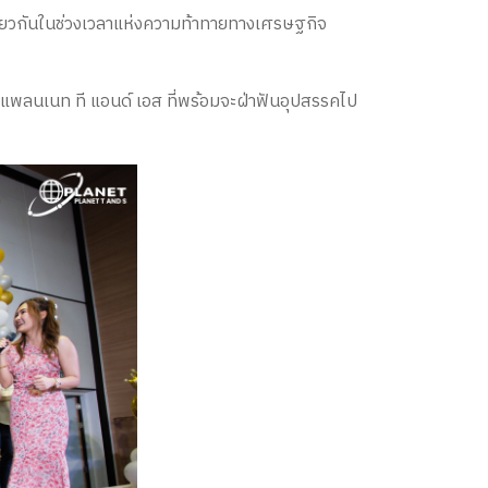
เดียวกันในช่วงเวลาแห่งความท้าทายทางเศรษฐกิจ
วแพลนเนท ที แอนด์ เอส ที่พร้อมจะฝ่าฟันอุปสรรคไป