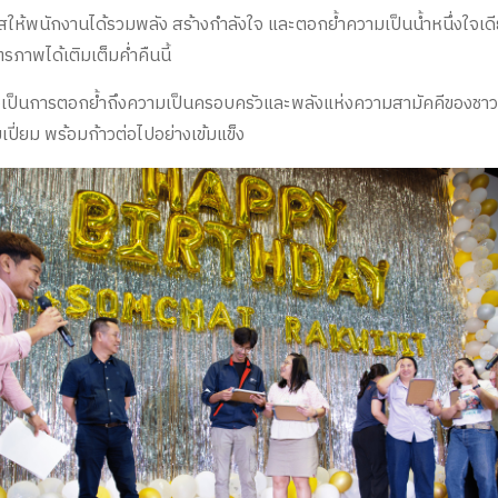
าสให้พนักงานได้รวมพลัง สร้างกำลังใจ และตอกย้ำความเป็นน้ำหนึ่งใจ
รภาพได้เติมเต็มค่ำคืนนี้
่ยังเป็นการตอกย้ำถึงความเป็นครอบครัวและพลังแห่งความสามัคคีของชา
มเปี่ยม พร้อมก้าวต่อไปอย่างเข้มแข็ง