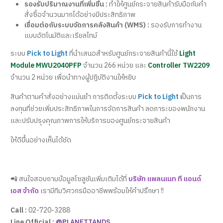
รองรับปริมาณงานที่เพิ่มขึ้น :
ทำให้ศูนย์กระจายสินค้ารับมือกับคำ
สั่งซื้อจำนวนมากได้อย่างมีประสิทธิภาพ
เชื่อมต่อกับระบบจัดการคลังสินค้า (WMS) :
รองรับการทำงาน
แบบอัตโนมัติและเรียลไทม์
ระบบ
Pick to Light
ที่นำเสนอสำหรับศูนย์กระจายสินค้านี้ใช้
Light
Module MWU2040PFP
จำนวน 266 หน่วย และ
Controller TW2209
จำนวน 2 หน่วย เพื่อนำทางผู้ปฏิบัติงานให้หยิบ
สินค้าตามคำสั่งอย่างแม่นยำ การติดตั้งระบบ
Pick to Light
เ
ป็นการ
ลงทุนที่ช่วยเพิ่มประสิทธิภาพในการจัดการสินค้า ลดภาระของพนักงาน
และปรับปรุงคุณภาพการให้บริการของศูนย์กระจายสินค้า
ให้ดีขึ้นอย่างเห็นได้ชัด
📲 สนใจสอบถามข้อมูลโซลูชันเพิ่มเติมได้ที่
บริษัท แพลนเนท ที แอนด์
เอส จำกัด
เรามีทีมวิศวกรมืออาชีพพร้อมให้คำปรึกษา !!
Call :
02-720-3288
Line Official :
@PLANETTANDS